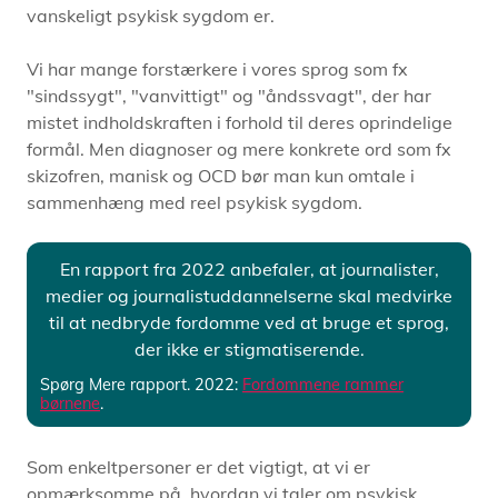
vanskeligt psykisk sygdom er.
Vi har mange forstærkere i vores sprog som fx
"sindssygt", "vanvittigt" og "åndssvagt", der har
mistet indholdskraften i forhold til deres oprindelige
formål. Men diagnoser og mere konkrete ord som fx
skizofren, manisk og OCD bør man kun omtale i
sammenhæng med reel psykisk sygdom.
En rapport fra 2022 anbefaler, at journalister,
medier og journalistuddannelserne skal medvirke
til at nedbryde fordomme ved at bruge et sprog,
der ikke er stigmatiserende.
Spørg Mere rapport. 2022:
Fordommene rammer
børnene
.
Som enkeltpersoner er det vigtigt, at vi er
opmærksomme på, hvordan vi taler om psykisk