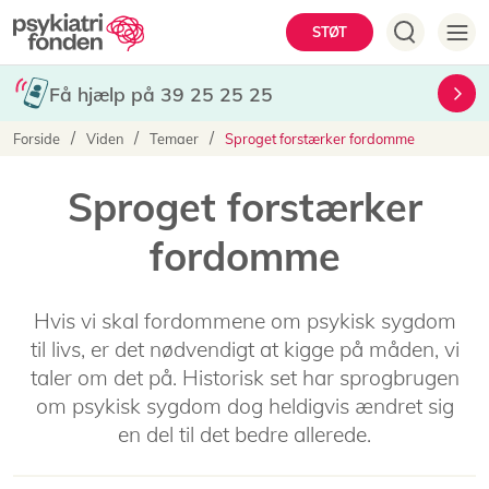
Gå
Hovedmenu
STØT
til
hovedindhold
Få hjælp på 39 25 25 25
Brødkrumme
Forside
Viden
Temaer
Sproget forstærker fordomme
Sproget forstærker
fordomme
Hvis vi skal fordommene om psykisk sygdom
til livs, er det nødvendigt at kigge på måden, vi
taler om det på. Historisk set har sprogbrugen
om psykisk sygdom dog heldigvis ændret sig
en del til det bedre allerede.