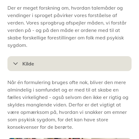
medicinske brug, to negativt ladede definitioner
Der er meget forskning om, hvordan talemåder og
ifølge Den Danske Ordbog. Underdefinitionerne
vendinger i sproget påvirker vores forståelse af
lyder således: “1a: (stærk) psykisk uligevægt som
verden. Vores sprogbrug afspejler måden, vi forstår
viser sig i form af fx raserianfald eller overdreven
verden på - og på den måde er ordene med til at
ængstelse” og “1b: fanatisme udtrykt som
skabe forskellige forestillinger om folk med psykisk
proportionsforvrængende begejstring, modvilje
sygdom.
eller ængstelse; postyr der følger af en sådan
fanatisme.” – ‘Hysterisk’ er altså et stempel, man
nødigt vil have på sig.
Kilde
Når én formulering bruges ofte nok, bliver den mere
almindelig i samfundet og er med til at skabe en
fælles virkelighed - også selvom den ikke er rigtig og
skyldes manglende viden. Derfor er det vigtigt at
være opmærksom på, hvordan vi snakker om emner
som psykisk sygdom, for det kan have store
konsekvenser for de berørte.