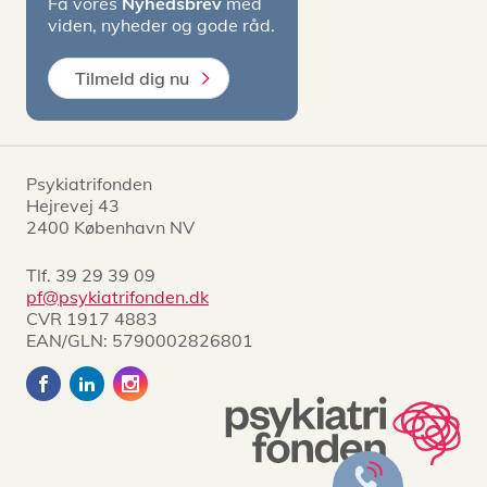
Få vores
Nyhedsbrev
med
viden, nyheder og gode råd.
Tilmeld dig nu
Psykiatrifonden
Hejrevej 43
2400 København NV
Tlf.
39 29 39 09
pf@psykiatrifonden.dk
CVR 1917 4883
EAN/GLN: 5790002826801