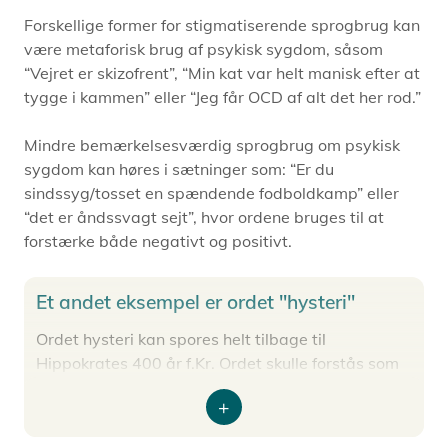
Forskellige former for stigmatiserende sprogbrug kan
være metaforisk brug af psykisk sygdom, såsom
“Vejret er skizofrent”, “Min kat var helt manisk efter at
tygge i kammen” eller “Jeg får OCD af alt det her rod.”
Mindre bemærkelsesværdig sprogbrug om psykisk
sygdom kan høres i sætninger som: “Er du
sindssyg/tosset en spændende fodboldkamp” eller
“det er åndssvagt sejt”, hvor ordene bruges til at
forstærke både negativt og positivt.
Et andet eksempel er ordet "hysteri"
Ordet hysteri kan spores helt tilbage til
Hippokrates 400 år f.Kr. Ordet skulle forstås som
en tilstand, hvor livmoderen havde revet sig løs i
kroppen. Hysteri ansås altså som en
Expand
kvindesygdom, og i dag har ordet, ud over den