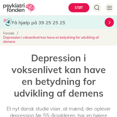
Gå
Hovedmenu
STØT
til
hovedindhold
Få hjælp på 39 25 25 25
Brødkrumme
Forside
Depression i voksenlivet kan have en betydning for udvikling af
demens
Depression i
voksenlivet kan have
en betydning for
udvikling af demens
Et nyt dansk studie viser, at mænd, der oplever
depression før 55-årsalderen, har en højere