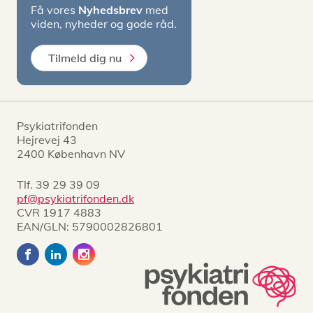
Få vores
Nyhedsbrev
med
viden, nyheder og gode råd.
Tilmeld dig nu
Psykiatrifonden
Hejrevej 43
2400 København NV
Tlf.
39 29 39 09
pf@psykiatrifonden.dk
CVR 1917 4883
EAN/GLN: 5790002826801