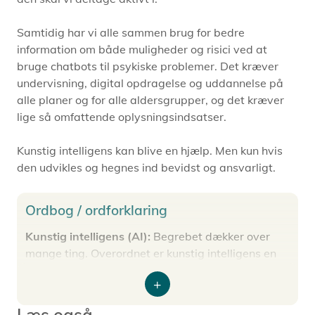
Samtidig har vi alle sammen brug for bedre
information om både muligheder og risici ved at
bruge chatbots til psykiske problemer. Det kræver
undervisning, digital opdragelse og uddannelse på
alle planer og for alle aldersgrupper, og det kræver
lige så omfattende oplysningsindsatser.
Kunstig intelligens kan blive en hjælp. Men kun hvis
den udvikles og hegnes ind bevidst og ansvarligt.
Ordbog / ordforklaring
Kunstig intelligens (AI):
Begrebet dækker over
mange ting. Overordnet er kunstig intelligens en
teknologi, hvor computere trænes til at efterligne
menneskelig intelligens, fx at løse problemer eller
Expand
forstå sprog. Det kaldes også AI (efter det
Læs også