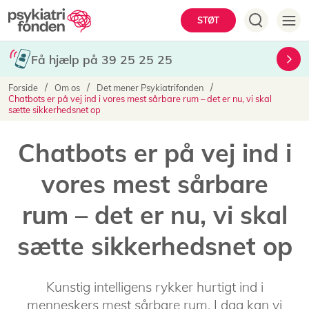
Gå
Hovedmenu
STØT
til
hovedindhold
Få hjælp på 39 25 25 25
Brødkrumme
Forside
Om os
Det mener Psykiatrifonden
Chatbots er på vej ind i vores mest sårbare rum – det er nu, vi skal
sætte sikkerhedsnet op
Chatbots er på vej ind i
vores mest sårbare
rum – det er nu, vi skal
sætte sikkerhedsnet op
Kunstig intelligens rykker hurtigt ind i
menneskers mest sårbare rum. I dag kan vi