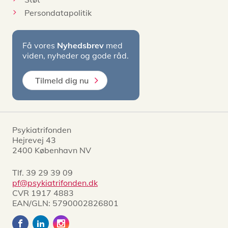
Persondatapolitik
Få vores
Nyhedsbrev
med
viden, nyheder og gode råd.
Tilmeld dig nu
Psykiatrifonden
Hejrevej 43
2400 København NV
Tlf.
39 29 39 09
pf@psykiatrifonden.dk
CVR 1917 4883
EAN/GLN: 5790002826801