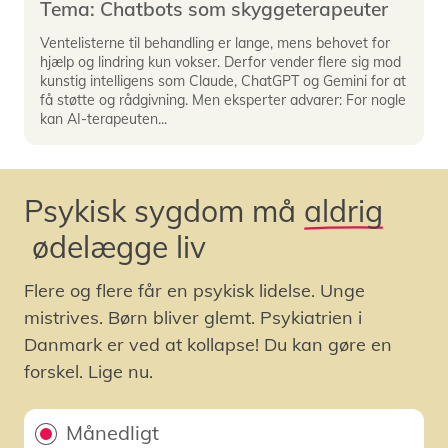
bestemmer, hvilket svar der er mest passende at
Tema: Chatbots som skyggeterapeuter
give dig lige nu.
Ventelisterne til behandling er lange, mens behovet for
hjælp og lindring kun vokser. Derfor vender flere sig mod
Algoritmisk bias:
En form for skævhed eller fordom
kunstig intelligens som Claude, ChatGPT og Gemini for at
i AI’ens svar. Hvis en chatbot er trænet på data,
få støtte og rådgivning. Men eksperter advarer: For nogle
kan AI-terapeuten...
der mangler kulturel forståelse eller er ensidig, kan
den give råd, der er upassende eller
diskriminerende. I terapi er det ekstra vigtigt at
være opmærksom på, om AI'en forstår brugerens
Psykisk sygdom må
aldrig
specifikke baggrund.
ødelægge liv
Hallucination:
Når en AI finder på fakta eller
informationer, som lyder overbevisende, men er
Flere og flere får en psykisk lidelse. Unge
lodret forkerte. I en terapeutisk kontekst er dette
mistrives. Børn bliver glemt. Psykiatrien i
kritisk, da en chatbot potentielt kan give faktuelt
Danmark er ved at kollapse! Du kan gøre en
forkerte råd om medicin eller psykiske lidelser,
forskel. Lige nu.
mens den lyder meget selvsikker.
Månedligt