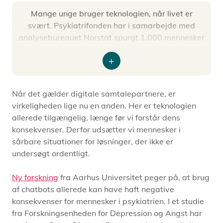
Mange unge bruger teknologien, når livet er
svært. Psykiatrifonden har i samarbejde med
analysebureauet Norstat spurgt 1.000 mennesker
i forskellige aldersgrupper, om de bruger chatbots
– og i så fald hvordan. Her svarer 41 procent af de
Expand
18-29-årige, at de har brugt en chatbot til at tale
om personlige udfordringer eller deres mentale
Når det gælder digitale samtalepartnere, er
helbred.
virkeligheden lige nu en anden. Her er teknologien
allerede tilgængelig, længe før vi forstår dens
konsekvenser. Derfor udsætter vi mennesker i
sårbare situationer for løsninger, der ikke er
undersøgt ordentligt.
Ny forskning
fra Aarhus Universitet
peger på, at brug
af chatbots allerede kan have haft negative
konsekvenser for mennesker i psykiatrien. I et studie
fra Forskningsenheden for Depression og Angst har