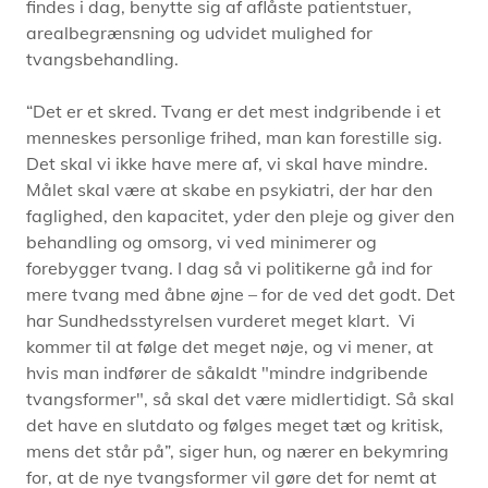
findes i dag, benytte sig af aflåste patientstuer,
arealbegrænsning og udvidet mulighed for
tvangsbehandling.
“Det er et skred. Tvang er det mest indgribende i et
menneskes personlige frihed, man kan forestille sig.
Det skal vi ikke have mere af, vi skal have mindre.
Målet skal være at skabe en psykiatri, der har den
faglighed, den kapacitet, yder den pleje og giver den
behandling og omsorg, vi ved minimerer og
forebygger tvang. I dag så vi politikerne gå ind for
mere tvang med åbne øjne – for de ved det godt. Det
har Sundhedsstyrelsen vurderet meget klart. Vi
kommer til at følge det meget nøje, og vi mener, at
hvis man indfører de såkaldt "mindre indgribende
tvangsformer", så skal det være midlertidigt. Så skal
det have en slutdato og følges meget tæt og kritisk,
mens det står på”, siger hun, og nærer en bekymring
for, at de nye tvangsformer vil gøre det for nemt at