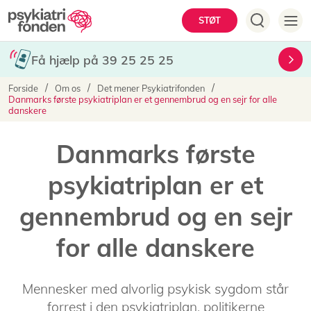
Gå
Hovedmenu
STØT
til
hovedindhold
Få hjælp på 39 25 25 25
Brødkrumme
Forside
Om os
Det mener Psykiatrifonden
Danmarks første psykiatriplan er et gennembrud og en sejr for alle
danskere
Danmarks første
psykiatriplan er et
gennembrud og en sejr
for alle danskere
Mennesker med alvorlig psykisk sygdom står
forrest i den psykiatriplan, politikerne