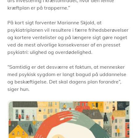
års investering i kræftområdet, hvor den femte
kræftplan er på trapperne.”
På kort sigt forventer Marianne Skjold, at
psykiatriplanen vil resultere i færre frihedsberøvelser
og kortere ventelister og på længere sigt gøre noget
ved de mest alvorlige konsekvenser af en presset
psykiatri: ulighed og overdødelighed.
“Samtidig er det desværre et faktum, at mennesker
med psykisk sygdom er langt bagud på uddannelse
og beskæftigelse. Det skal dagens plan forandre”,
siger hun.