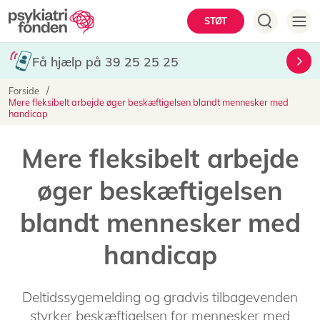
Gå
Hovedmenu
STØT
til
hovedindhold
Få hjælp på 39 25 25 25
Brødkrumme
Forside
Mere fleksibelt arbejde øger beskæftigelsen blandt mennesker med
handicap
Mere fleksibelt arbejde
øger beskæftigelsen
blandt mennesker med
handicap
Deltidssygemelding og gradvis tilbagevenden
styrker beskæftigelsen for mennesker med