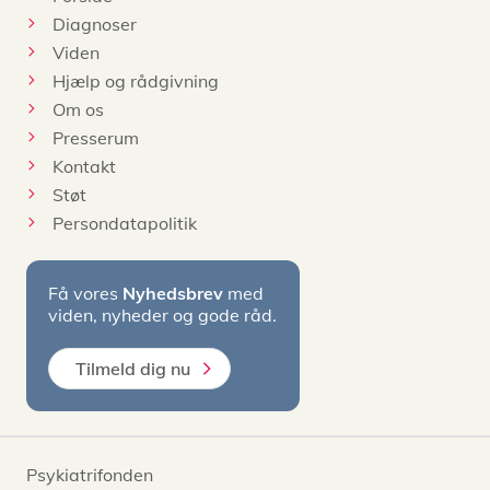
Diagnoser
Viden
Hjælp og rådgivning
Om os
Presserum
Kontakt
Støt
Persondatapolitik
Få vores
Nyhedsbrev
med
viden, nyheder og gode råd.
Tilmeld dig nu
Psykiatrifonden