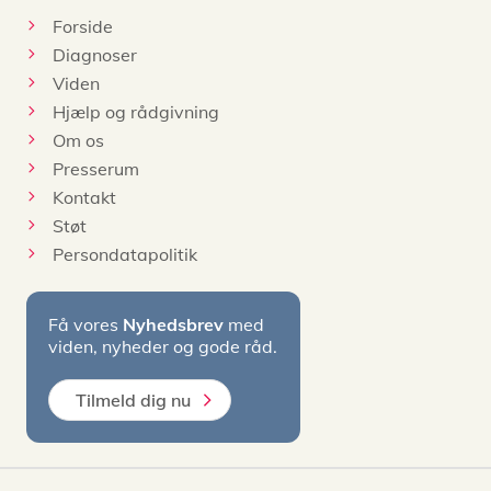
Forside
Diagnoser
Viden
Hjælp og rådgivning
Om os
Presserum
Kontakt
Støt
Persondatapolitik
Få vores
Nyhedsbrev
med
viden, nyheder og gode råd.
Tilmeld dig nu