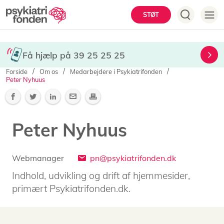
Gå
Hovedmenu
STØT
til
hovedindhold
Få hjælp på 39 25 25 25
Brødkrumme
Forside
Om os
Medarbejdere i Psykiatrifonden
Peter Nyhuus
Peter Nyhuus
Webmanager
E-
pn@psykiatrifonden.dk
mail
Indhold, udvikling og drift af hjemmesider,
primært Psykiatrifonden.dk.