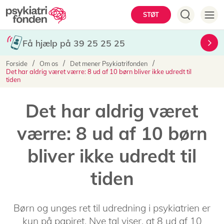
Gå
Hovedmenu
STØT
til
hovedindhold
Få hjælp på 39 25 25 25
Brødkrumme
Forside
Om os
Det mener Psykiatrifonden
Det har aldrig været værre: 8 ud af 10 børn bliver ikke udredt til
tiden
Det har aldrig været
værre: 8 ud af 10 børn
bliver ikke udredt til
tiden
Børn og unges ret til udredning i psykiatrien er
kun på papiret. Nye tal viser, at 8 ud af 10