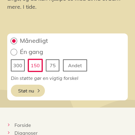
mere. I tide.
Månedligt
Én gang
300
150
75
Andet
Din støtte gør en vigtig forskel
Støt nu
Forside
Diagnoser