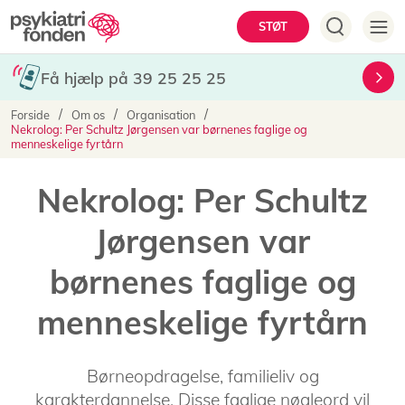
Gå
Hovedmenu
STØT
til
hovedindhold
Få hjælp på 39 25 25 25
Brødkrumme
Forside
Om os
Organisation
Nekrolog: Per Schultz Jørgensen var børnenes faglige og
menneskelige fyrtårn
Nekrolog: Per Schultz
Jørgensen var
børnenes faglige og
menneskelige fyrtårn
Børneopdragelse, familieliv og
karakterdannelse. Disse faglige nøgleord vil