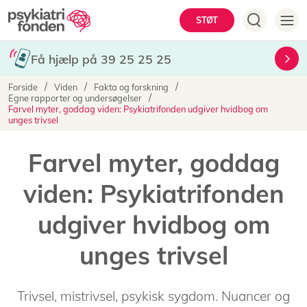
Gå
Hovedmenu
STØT
til
hovedindhold
Få hjælp på 39 25 25 25
Brødkrumme
Forside
Viden
Fakta og forskning
Egne rapporter og undersøgelser
Farvel myter, goddag viden: Psykiatrifonden udgiver hvidbog om
unges trivsel
Farvel myter, goddag
viden: Psykiatrifonden
udgiver hvidbog om
unges trivsel
Trivsel, mistrivsel, psykisk sygdom. Nuancer og