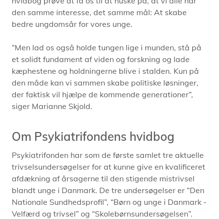
hvidbog prøve at få os til at huske på, at vi alle har
den samme interesse, det samme mål: At skabe
bedre ungdomsår for vores unge.
“Men lad os også holde tungen lige i munden, stå på
et solidt fundament af viden og forskning og lade
kæphestene og holdningerne blive i stalden. Kun på
den måde kan vi sammen skabe politiske løsninger,
der faktisk vil hjælpe de kommende generationer”,
siger Marianne Skjold.
Om Psykiatrifondens hvidbog
Psykiatrifonden har som de første samlet tre aktuelle
trivselsundersøgelser for at kunne give en kvalificeret
afdækning af årsagerne til den stigende mistrivsel
blandt unge i Danmark. De tre undersøgelser er “Den
Nationale Sundhedsprofil”, “Børn og unge i Danmark -
Velfærd og trivsel” og “Skolebørnsundersøgelsen”.