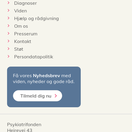
Diagnoser
Viden
Hjælp og rådgivning
Om os
Presserum
Kontakt
Støt
Persondatapolitik
Få vores
Nyhedsbrev
med
viden, nyheder og gode råd.
Tilmeld dig nu
Psykiatrifonden
Hejrevej 43