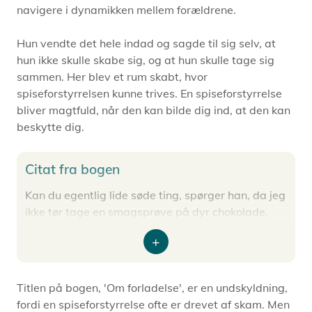
navigere i dynamikken mellem forældrene.
Hun vendte det hele indad og sagde til sig selv, at
hun ikke skulle skabe sig, og at hun skulle tage sig
sammen. Her blev et rum skabt, hvor
spiseforstyrrelsen kunne trives. En spiseforstyrrelse
bliver magtfuld, når den kan bilde dig ind, at den kan
beskytte dig.
Citat fra bogen
Kan du egentlig lide søde ting, spørger han, da jeg
ikke tør tage en smagsprøve på dyr chokolade.
Jeg siger, at selvfølgelig kan jeg det (...) Og så
siger han, at det er vildt, at jeg har kunnet holde
Expand
mig fra det så. I alle de år. Jeg siger, at det er jo,
fordi jeg er bange. Det har ikke noget med
Titlen på bogen, 'Om forladelse', er en undskyldning,
mådehold eller disciplin at gøre. Jeg er jo bare
fordi en spiseforstyrrelse ofte er drevet af skam. Men
bange. Jeg spørger, om hans skræk for højder ikke