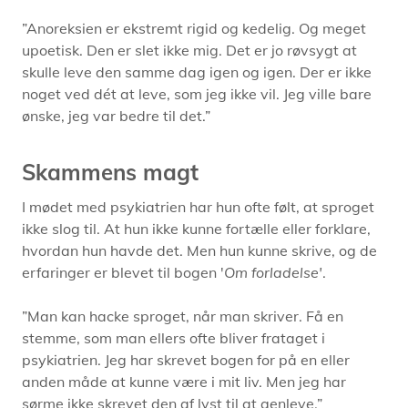
”Anoreksien er ekstremt rigid og kedelig. Og meget
upoetisk. Den er slet ikke mig. Det er jo røvsygt at
skulle leve den samme dag igen og igen. Der er ikke
noget ved dét at leve, som jeg ikke vil. Jeg ville bare
ønske, jeg var bedre til det.”
Skammens magt
I mødet med psykiatrien har hun ofte følt, at sproget
ikke slog til. At hun ikke kunne fortælle eller forklare,
hvordan hun havde det. Men hun kunne skrive, og de
erfaringer er blevet til bogen '
Om forladelse'
.
”Man kan hacke sproget, når man skriver. Få en
stemme, som man ellers ofte bliver frataget i
psykiatrien. Jeg har skrevet bogen for på en eller
anden måde at kunne være i mit liv. Men jeg har
sørme ikke skrevet den af lyst til at genleve.”