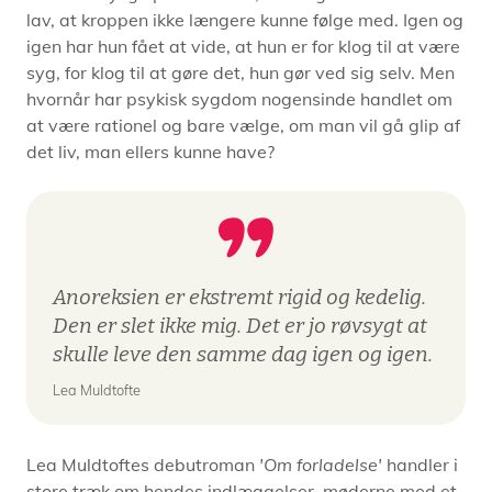
lav, at kroppen ikke længere kunne følge med. Igen og
igen har hun fået at vide, at hun er for klog til at være
syg, for klog til at gøre det, hun gør ved sig selv. Men
hvornår har psykisk sygdom nogensinde handlet om
at være rationel og bare vælge, om man vil gå glip af
det liv, man ellers kunne have?
Anoreksien er ekstremt rigid og kedelig.
Den er slet ikke mig. Det er jo røvsygt at
skulle leve den samme dag igen og igen.
Lea Muldtofte
Lea Muldtoftes debutroman
'Om forladelse'
handler i
store træk om hendes indlæggelser, møderne med et