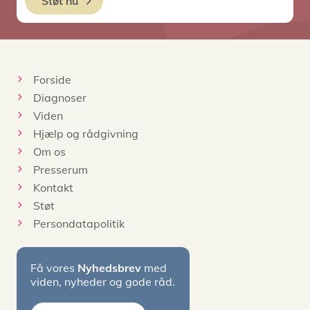
Støt nu
Forside
Diagnoser
Viden
Hjælp og rådgivning
Om os
Presserum
Kontakt
Støt
Persondatapolitik
Få vores
Nyhedsbrev
med
viden, nyheder og gode råd.