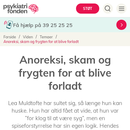
Gå
Hovedmenu
STØT
til
hovedindhold
Få hjælp på 39 25 25 25
Brødkrumme
Forside
Viden
Temaer
Anoreksi, skam og frygten for at blive forladt
Anoreksi, skam og
frygten for at blive
forladt
Lea Muldtofte har sultet sig, så længe hun kan
huske. Hun har altid fået at vide, at hun var
”for klog til at være syg”, men en
spiseforstyrrelse har sin egen logik. Hendes