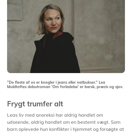
”De fleste af os er knogler i jeans eller natbukser.” Lea
Muldtoftes debutroman 'Om forladelse' er barsk, præcis og sjov.
Frygt trumfer alt
Leas liv med anoreksi har aldrig handlet om
udseende, aldrig handlet om en bestemt vægt. Som
barn oplevede hun konflikter i hjemmet og forsøgte at