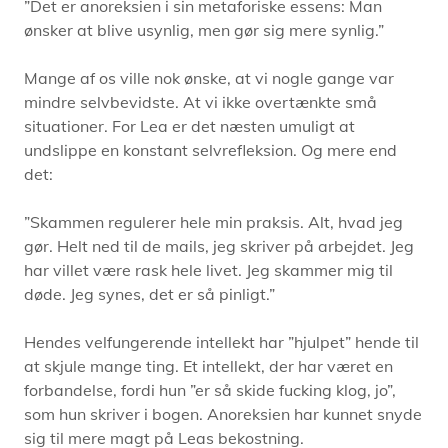
”Det er anoreksien i sin metaforiske essens: Man
ønsker at blive usynlig, men gør sig mere synlig.”
Mange af os ville nok ønske, at vi nogle gange var
mindre selvbevidste. At vi ikke overtænkte små
situationer. For Lea er det næsten umuligt at
undslippe en konstant selvrefleksion. Og mere end
det:
”Skammen regulerer hele min praksis. Alt, hvad jeg
gør. Helt ned til de mails, jeg skriver på arbejdet. Jeg
har villet være rask hele livet. Jeg skammer mig til
døde. Jeg synes, det er så pinligt.”
Hendes velfungerende intellekt har ”hjulpet” hende til
at skjule mange ting. Et intellekt, der har været en
forbandelse, fordi hun ”er så skide fucking klog, jo”,
som hun skriver i bogen. Anoreksien har kunnet snyde
sig til mere magt på Leas bekostning.