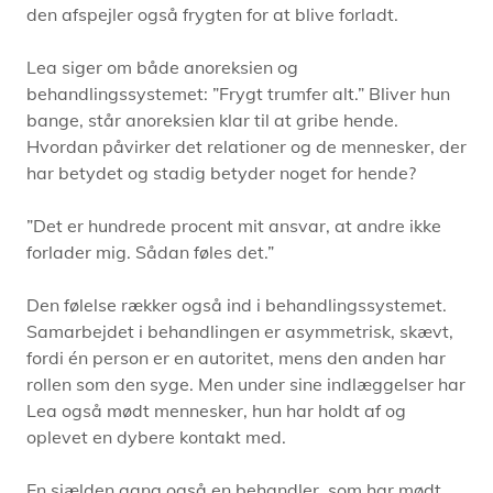
den afspejler også frygten for at blive forladt.
også holder ham fra smukke udsigter, og siger, at
det er det samme. Det er jo ikke, fordi du ikke kan
Lea siger om både anoreksien og
lide smukke udsigter. Du er bare styret af frygt.
behandlingssystemet: ”Frygt trumfer alt.” Bliver hun
Ligesom mig.
bange, står anoreksien klar til at gribe hende.
Hvordan påvirker det relationer og de mennesker, der
har betydet og stadig betyder noget for hende?
”Det er hundrede procent mit ansvar, at andre ikke
forlader mig. Sådan føles det.”
Den følelse rækker også ind i behandlingssystemet.
Samarbejdet i behandlingen er asymmetrisk, skævt,
fordi én person er en autoritet, mens den anden har
rollen som den syge. Men under sine indlæggelser har
Lea også mødt mennesker, hun har holdt af og
oplevet en dybere kontakt med.
En sjælden gang også en behandler, som har mødt