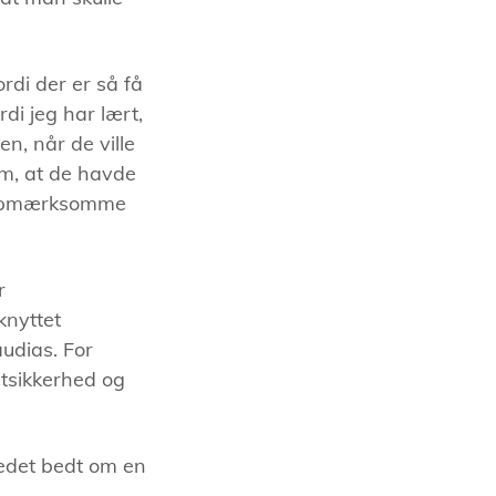
rdi der er så få
di jeg har lært,
n, når de ville
om, at de havde
e opmærksomme
r
knyttet
audias. For
ntsikkerhed og
tedet bedt om en