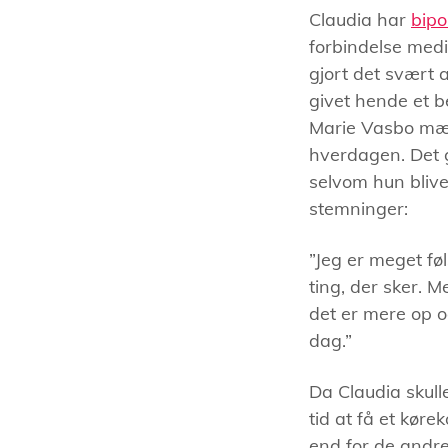
Claudia har
bipo
forbindelse medi
gjort det svært 
givet hende et b
Marie Vasbo mær
hverdagen. Det g
selvom hun blive
stemninger:
”Jeg er meget f
ting, der sker. 
det er mere op og
dag.”
Da Claudia skulle
tid at få et køre
end for de andr