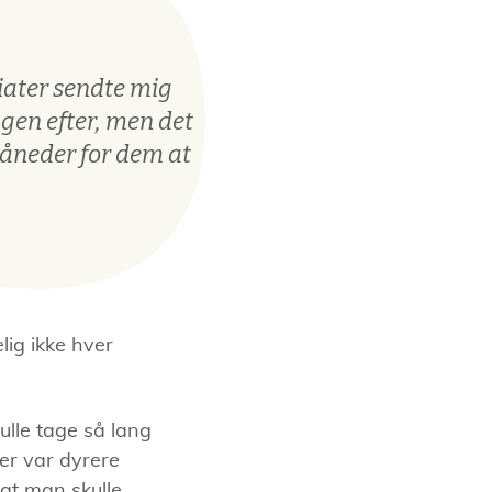
iater sendte mig
gen efter, men det
måneder for dem at
lig ikke hver
kulle tage så lang
 der var dyrere
at man skulle