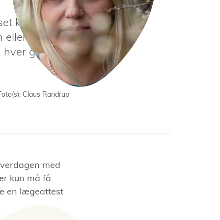
set kørekort. Men
n eller hendes
e, hver gang hun
Foto(s): Claus Randrup
å hverdagen med
der kun må få
e en lægeattest