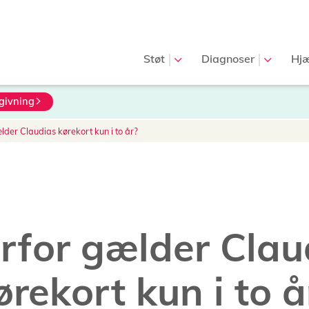
Hovedmenu
Støt
Diagnoser
Hjæ
givning
der Claudias kørekort kun i to år?
rfor gælder Clau
ørekort kun i to å