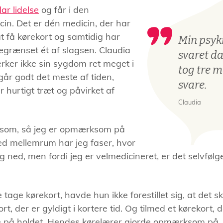
lar lidelse
og får i den
cin. Det er dén medicin, der har
at få kørekort og samtidig har
Min psyk
egrænset ét af slagsen. Claudia
svaret da
ker ikke sin sygdom ret meget i
tog tre 
år godt det meste af tiden,
svare.
r hurtigt træt og påvirket af
Claudia
ølsom, så jeg er opmærksom på
Med mellemrum har jeg faser, hvor
 ned, men fordi jeg er velmedicineret, er det selvfølge
 tage kørekort, havde hun ikke forestillet sig, at det s
kort, der er gyldigt i kortere tid. Og tilmed et kørekort,
e på holdet. Hendes kørelærer gjorde opmærksom på, 