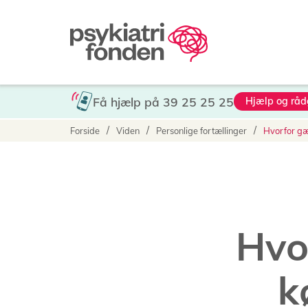
Gå
til
hovedindhold
Få hjælp på 39 25 25 25
Hjælp og råd
Brødkrumme
Forside
Viden
Personlige fortællinger
Hvorfor gæl
Hvo
k