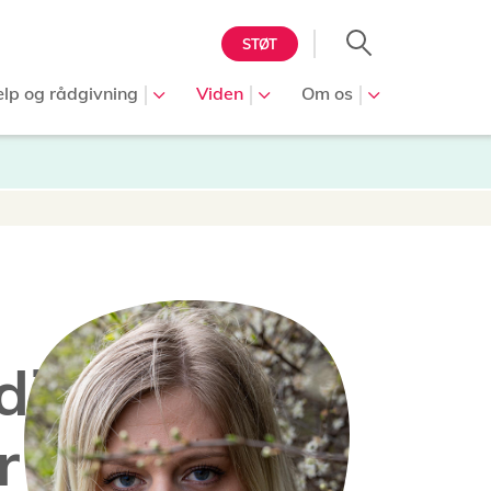
STØT
lp og rådgivning
Viden
Om os
dias
r?