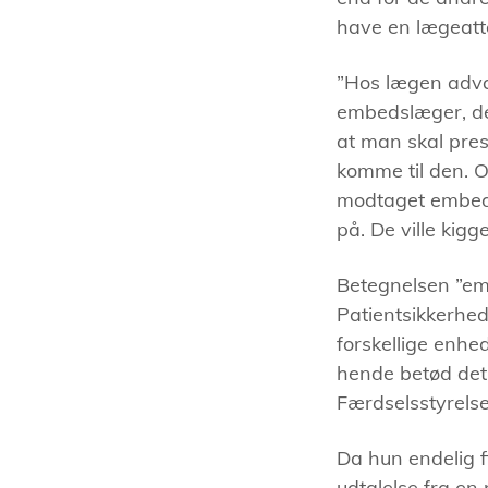
have en lægeattes
”Hos lægen advar
embedslæger, der
at man skal press
komme til den. O
modtaget embed
på. De ville kigg
Betegnelsen ”em
Patientsikkerhed 
forskellige enhe
hende betød det,
Færdselsstyrels
Da hun endelig f
udtalelse fra en