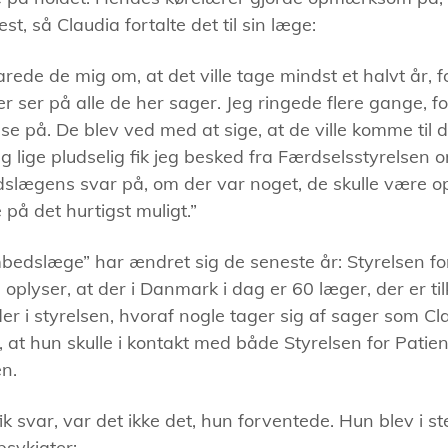
t, så Claudia fortalte det til sin læge:
ede de mig om, at det ville tage mindst et halvt år, fo
 ser på alle de her sager. Jeg ringede flere gange, for
e på. De blev ved med at sige, at de ville komme til de
g lige pludselig fik jeg besked fra Færdselsstyrelsen 
slægens svar på, om der var noget, de skulle vær
e på det hurtigst muligt.”
bedslæge” har ændret sig de seneste år: Styrelsen fo
oplyser, at der i Danmark i dag er 60 læger, der er til
der i styrelsen, hvoraf nogle tager sig af sager som Cl
 at hun skulle i kontakt med både Styrelsen for Patie
en.
ik svar, var det ikke det, hun forventede. Hun blev i s
 psykiater: