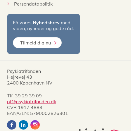
Persondatapolitik
Få vores
Nyhedsbrev
med
viden, nyheder og gode råd.
Tilmeld dig nu
Psykiatrifonden
Hejrevej 43
2400 København NV
Tlf.
39 29 39 09
pf@psykiatrifonden.dk
CVR 1917 4883
EAN/GLN: 5790002826801