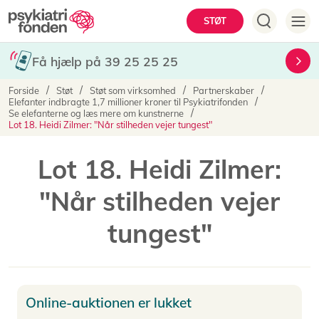
Gå
Hovedmenu
STØT
til
hovedindhold
Få hjælp på 39 25 25 25
Brødkrumme
Forside
Støt
Støt som virksomhed
Partnerskaber
Elefanter indbragte 1,7 millioner kroner til Psykiatrifonden
Se elefanterne og læs mere om kunstnerne
Lot 18. Heidi Zilmer: "Når stilheden vejer tungest"
Lot 18. Heidi Zilmer:
"Når stilheden vejer
tungest"
Online-auktionen er lukket