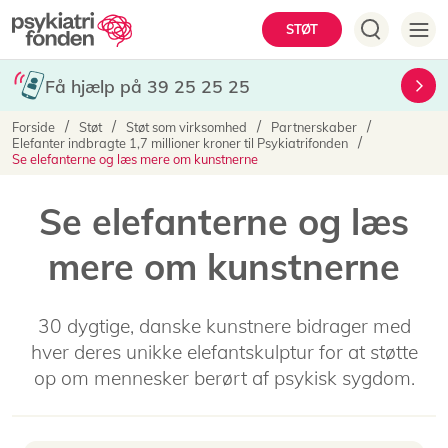
Gå
Hovedmenu
STØT
til
hovedindhold
Få hjælp på 39 25 25 25
Brødkrumme
Forside
Støt
Støt som virksomhed
Partnerskaber
Elefanter indbragte 1,7 millioner kroner til Psykiatrifonden
Se elefanterne og læs mere om kunstnerne
Se elefanterne og læs
mere om kunstnerne
30 dygtige, danske kunstnere bidrager med
hver deres unikke elefantskulptur for at støtte
op om mennesker berørt af psykisk sygdom.