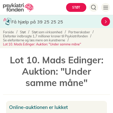
Gå
Hovedmenu
STØT
til
hovedindhold
Få hjælp på 39 25 25 25
Brødkrumme
Forside
Støt
Støt som virksomhed
Partnerskaber
Elefanter indbragte 1,7 millioner kroner til Psykiatrifonden
Se elefanterne og læs mere om kunstnerne
Lot 10. Mads Edinger: Auktion: "Under samme måne"
Lot 10. Mads Edinger:
Auktion: "Under
samme måne"
Online-auktionen er lukket