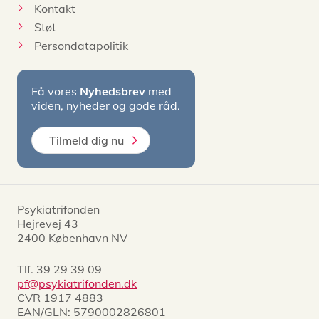
Kontakt
Støt
Persondatapolitik
Få vores
Nyhedsbrev
med
viden, nyheder og gode råd.
Tilmeld dig nu
Psykiatrifonden
Hejrevej 43
2400 København NV
Tlf.
39 29 39 09
pf@psykiatrifonden.dk
CVR 1917 4883
EAN/GLN: 5790002826801