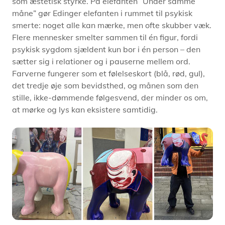
som æstetisk styrke. På elefanten “Under samme
måne” gør Edinger elefanten i rummet til psykisk
smerte: noget alle kan mærke, men ofte skubber væk.
Flere mennesker smelter sammen til én figur, fordi
psykisk sygdom sjældent kun bor i én person – den
sætter sig i relationer og i pauserne mellem ord.
Farverne fungerer som et følelseskort (blå, rød, gul),
det tredje øje som bevidsthed, og månen som den
stille, ikke-dømmende følgesvend, der minder os om,
at mørke og lys kan eksistere samtidig.